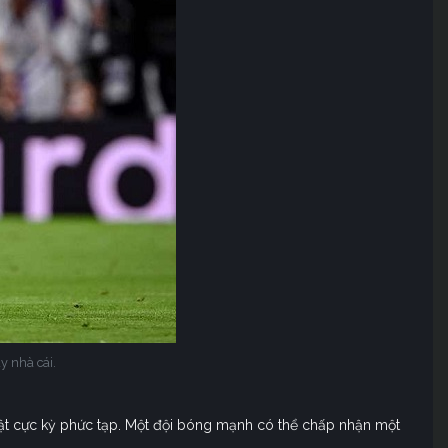
y nhà cái.
thuật cực kỳ phức tạp. Một đội bóng mạnh có thể chấp nhận một