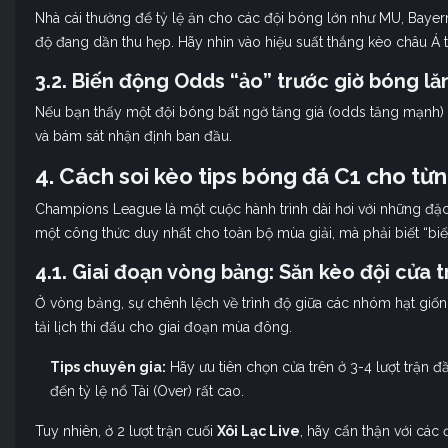
Nhà cái thường để tỷ lệ ăn cho các đội bóng lớn như MU, Bayer
độ đang dần thu hẹp. Hãy nhìn vào hiệu suất thắng kèo châu Á th
3.2. Biến động Odds “ảo” trước giờ bóng lă
Nếu bạn thấy một đội bóng bất ngờ tăng giá (odds tăng mạnh) m
và bám sát nhận định ban đầu.
4. Cách soi kèo tips bóng đá C1 cho từn
Champions League là một cuộc hành trình dài hơi với những đặ
một công thức duy nhất cho toàn bộ mùa giải, mà phải biết “biến
4.1. Giai đoạn vòng bảng: Săn kèo đội cửa t
Ở vòng bảng, sự chênh lệch về trình độ giữa các nhóm hạt giốn
tải lịch thi đấu cho giai đoạn mùa đông.
Tips chuyên gia:
Hãy ưu tiên chọn cửa trên ở 3-4 lượt trận đ
đến tỷ lệ nổ Tài (Over) rất cao.
Tuy nhiên, ở 2 lượt trận cuối
Xôi Lạc Live
, hãy cẩn thận với các