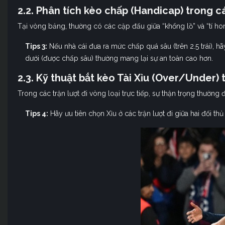
2.2. Phân tích kèo chấp (Handicap) trong 
Tại vòng bảng, thường có các cặp đấu giữa “khổng lồ” và “tí hon
Tips 3:
Nếu nhà cái đưa ra mức chấp quá sâu (trên 2.5 trái), h
dưới (được chấp sâu) thường mang lại sự an toàn cao hơn.
2.3. Kỹ thuật bắt kèo Tài Xỉu (Over/Under)
Trong các trận lượt đi vòng loại trực tiếp, sự thận trọng thường
Tips 4:
Hãy ưu tiên chọn Xỉu ở các trận lượt đi giữa hai đối th