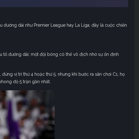
u đường dài như Premier League hay La Liga; đây là cuộc chiến
ếu tố đường dài; một đội bóng có thể vô địch nhờ sự ổn định
ứng vị trí thứ 4 hoặc thứ 5, nhưng khi bước ra sân chơi C1, họ
 phong độ 5 trận gần nhất.