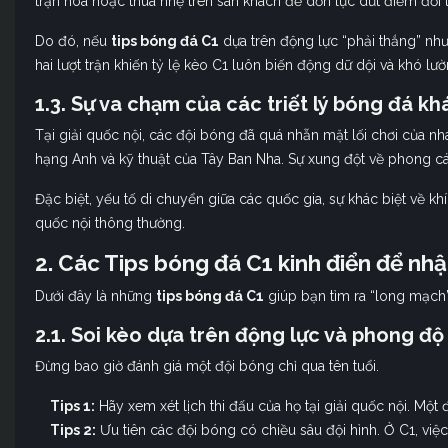
trận hòa hoặc thua nhẹ trên sân khách để dồn lực dứt điểm đối t
Do đó, nếu
tips bóng đá C1
dựa trên động lực “phải thắng” như 
hai lượt trận khiến tỷ lệ kèo C1 luôn biến động dữ dội và khó l
1.3. Sự va chạm của các triết lý bóng đá k
Tại giải quốc nội, các đội bóng đã quá nhẵn mặt lối chơi của n
hạng Anh và kỹ thuật của Tây Ban Nha. Sự xung đột về phong c
Đặc biệt, yếu tố di chuyển giữa các quốc gia, sự khác biệt về kh
quốc nội thông thường.
2. Các Tips bóng đá C1 kinh điển để nh
Dưới đây là những
tips bóng đá C1
giúp bạn tìm ra “long mạch” 
2.1. Soi kèo dựa trên động lực và phong độ
Đừng bao giờ đánh giá một đội bóng chỉ qua tên tuổi.
Tips 1:
Hãy xem xét lịch thi đấu của họ tại giải quốc nội. Một
Tips 2:
Ưu tiên các đội bóng có chiều sâu đội hình. Ở C1, việ