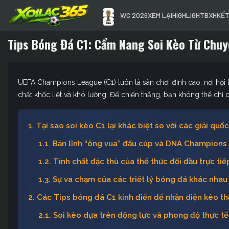
WC 2026
XEM LẠI
HIGHLIGHT
BXH
KẾT
Tips Bóng Đá C1: Cẩm Nang Soi Kèo Từ Chuy
UEFA Champions League (C1) luôn là sân chơi đỉnh cao, nơi hội tụ
chất khốc liệt và khó lường. Để chiến thắng, bạn không thể ch
1. Tại sao soi kèo C1 lại khác biệt so với các giải quốc
1.1. Bản lĩnh “ông vua” đấu cúp và DNA Champion
1.2. Tính chất đặc thù của thể thức đối đầu trực tiế
1.3. Sự va chạm của các triết lý bóng đá khác nhau
2. Các Tips bóng đá C1 kinh điển để nhận diện kèo t
2.1. Soi kèo dựa trên động lực và phong độ thực tế