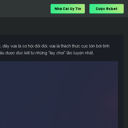
Nhà Cái Uy Tín
Cược 8xbet
đây vừa là cơ hội đổi đời, vừa là thách thức cực lớn bởi tính
u được đúc kết từ những “tay chơi” lão luyện nhất.