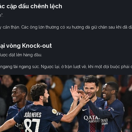
các cặp đấu chênh lệch
”.
ãy cẩn thận. Các ông lớn thường có xu hướng đá giữ chân sau khi đã d
 tại vòng Knock-out
 được đặt lên hàng đầu.
ủ ngang tài ngang sức. Ngược lại, ở trận lượt về, khi một đội buộc phả