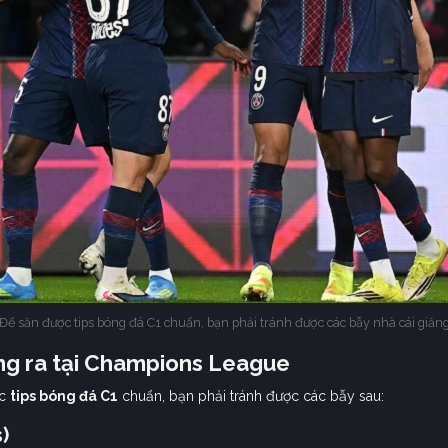
Để săn được tips bóng đá C1 chuẩn, bạn phải tránh được các bẫy nhà cái giăng
ng ra tại Champions League
ợc
tips bóng đá C1
chuẩn, bạn phải tránh được các bẫy sau:
)