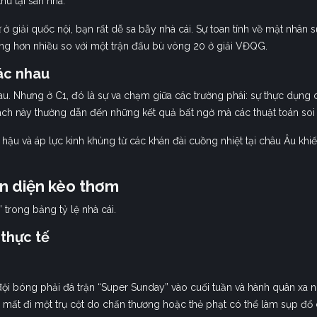
hủ tại sân nhà.
ở giải quốc nội, bạn rất dễ sa bẫy nhà cái. Sự toan tính về mặt nhân 
ường hơn nhiều so với một trận đấu bù vòng 20 ở giải VĐQG.
hác nhau
hau. Nhưng ở C1, đó là sự va chạm giữa các trường phái: sự thực dụng 
ách này thường dẫn đến những kết quả bất ngờ mà các thuật toán so
í hậu và áp lực kinh khủng từ các khán đài cuồng nhiệt tại châu Âu khiế
ận diện kèo thơm
trong bảng tỷ lệ nhà cái.
 thực tế
 đội bóng phải đá trận “Super Sunday” vào cuối tuần và hành quân xa nh
c mất đi một trụ cột do chấn thương hoặc thẻ phạt có thể làm sụp đổ 